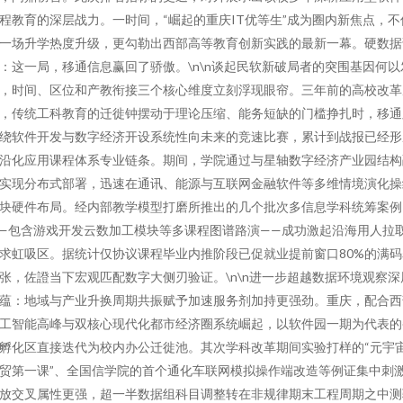
程教育的深层战力。一时间，“崛起的重庆IT优等生”成为圈内新焦点，不
一场升学热度升级，更勾勒出西部高等教育创新实践的最新一幕。硬数据
：这一局，移通信息赢回了骄傲。\n\n谈起民软新破局者的突围基因何以
，时间、区位和产教衔接三个核心维度立刻浮现眼帘。三年前的高校改革
，传统工科教育的迁徙钟摆动于理论压缩、能务短缺的门槛挣扎时，移通
绕软件开发与数字经济开设系统性向未来的竞速比赛，累计到战报已经形
沿化应用课程体系专业链条。期间，学院通过与星轴数字经济产业园结构
实现分布式部署，迅速在通讯、能源与互联网金融软件等多维情境演化操
块硬件布局。经内部教学模型打磨所推出的几个批次多信息学科统筹案例
—包含游戏开发云数加工模块等多课程图谱路演——成功激起沿海用人拉
求虹吸区。据统计仅协议课程毕业内推阶段已促就业提前窗口80%的满码
张，佐證当下宏观匹配数字大侧刃验证。\n\n进一步超越数据环境观察深
蕴：地域与产业升换周期共振赋予加速服务剂加持更强劲。重庆，配合西
工智能高峰与双核心现代化都市经济圈系统崛起，以软件园一期为代表的
孵化区直接迭代为校内办公迁徙池。其次学科改革期间实验打样的“元宇
贸第一课”、全国信学院的首个通化车联网模拟操作端改造等例证集中刺
放交叉属性更强，超一半数据组科目调整转在非规律期末工程周期之中测